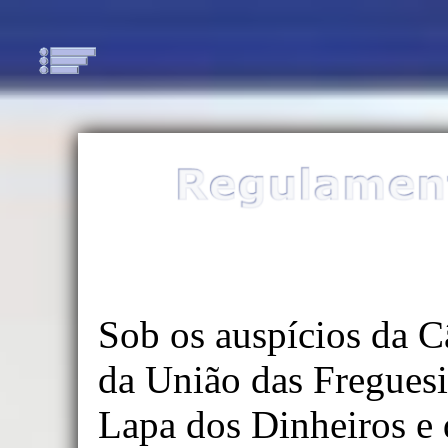
🏠
Início
Regulamento
e
Inscrições
Boas
Vindas
Participantes
Apresentador
e
Sob os auspícios da C
Jurados
da União das Fregues
Programa
Apoios
Lapa dos Dinheiros e
Resultados